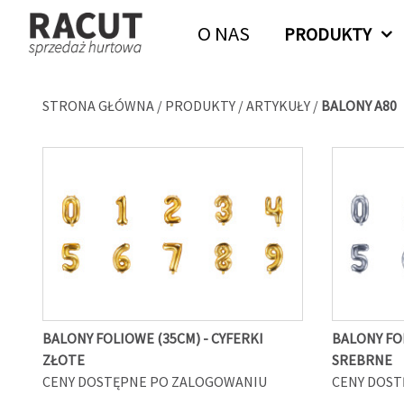
O NAS
PRODUKTY
STRONA GŁÓWNA
/
PRODUKTY
/
ARTYKUŁY
/
BALONY A80
BALONY FOLIOWE (35CM) - CYFERKI
BALONY FOL
ZŁOTE
SREBRNE
CENY DOSTĘPNE PO ZALOGOWANIU
CENY DOST