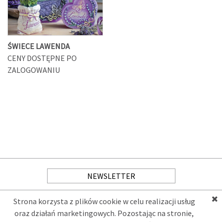
ŚWIECE LAWENDA
CENY DOSTĘPNE PO
ZALOGOWANIU
NEWSLETTER
O NAS
JAK KUPOWAĆ
Strona korzysta z plików cookie w celu realizacji usług
oraz działań marketingowych. Pozostając na stronie,
PRODUKTY
RABATY